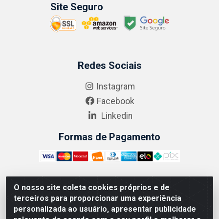
Site Seguro
Redes Sociais
Instagram
Facebook
Linkedin
Formas de Pagamento
O nosso site coleta cookies próprios e de
ABRASEG COMÉRCIO ATACADISTA LTDA - CNPJ:
terceiros para proporcionar uma experiência
10.894.768/0001-00 - Avenida Lobo Júnior, 1045 -
personalizada ao usuário, apresentar publicidade
Penha Circular - Rio de Janeiro - RJ - CEP 21020-124