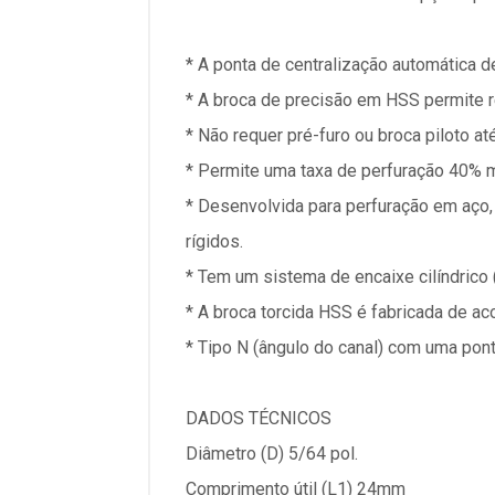
* A ponta de centralização automática d
* A broca de precisão em HSS permite r
* Não requer pré-furo ou broca piloto a
* Permite uma taxa de perfuração 40% 
* Desenvolvida para perfuração em aço, a
rígidos.
* Tem um sistema de encaixe cilíndrico 
* A broca torcida HSS é fabricada de a
* Tipo N (ângulo do canal) com uma pont
DADOS TÉCNICOS
Diâmetro (D) 5/64 pol.
Comprimento útil (L1) 24mm