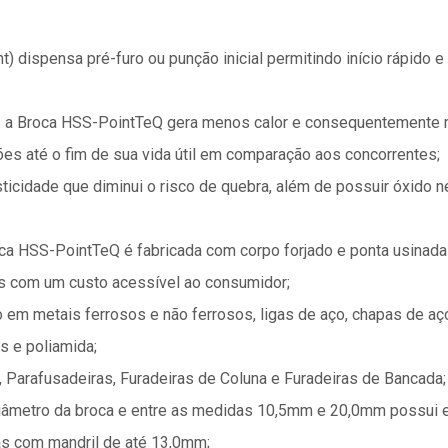
nt) dispensa pré-furo ou punção inicial permitindo início rápido 
 a Broca HSS-PointTeQ gera menos calor e consequentemente m
es até o fim de sua vida útil em comparação aos concorrentes;
ticidade que diminui o risco de quebra, além de possuir óxido n
ca HSS-PointTeQ é fabricada com corpo forjado e ponta usinada
mas com um custo acessível ao consumidor;
 em metais ferrosos e não ferrosos, ligas de aço, chapas de aço,
os e poliamida;
s, Parafusadeiras, Furadeiras de Coluna e Furadeiras de Bancada;
diâmetro da broca e entre as medidas 10,5mm e 20,0mm possui 
ras com mandril de até 13,0mm;