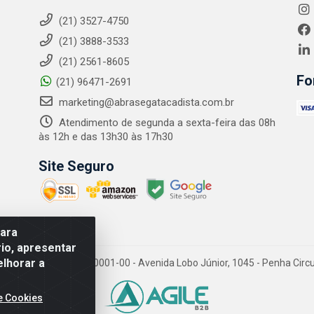
(21) 3527-4750
(21) 3888-3533
(21) 2561-8605
Fo
(21) 96471-2691
marketing@abrasegatacadista.com.br
Atendimento de segunda a sexta-feira das 08h
às 12h e das 13h30 às 17h30
Site Seguro
para
io, apresentar
elhorar a
PJ: 10.894.768/0001-00 - Avenida Lobo Júnior, 1045 - Penha Circular
e Cookies