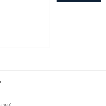
m
a você: