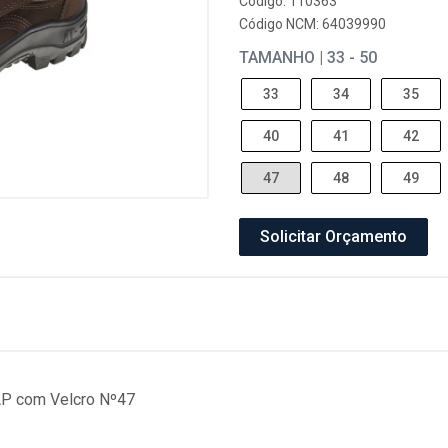
Código: 110363
Código NCM: 64039990
TAMANHO | 33 - 50
33
34
35
40
41
42
47
48
49
Solicitar Orçamento
P com Velcro Nº47