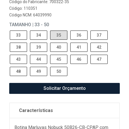
Código do Fabricante: 700322-35
Código: 110351
Código NCM: 64039990
TAMANHO | 33 - 50
33
34
35
36
37
38
39
40
41
42
43
44
45
46
47
48
49
50
Solicitar Orçamento
Características
Botina Marluvas Nobuck 50B26-CB-CPAP com