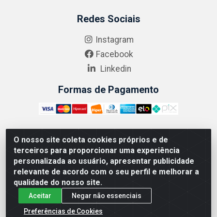
Redes Sociais
Instagram
Facebook
Linkedin
Formas de Pagamento
O nosso site coleta cookies próprios e de
ABRASEG COMÉRCIO ATACADISTA LTDA - CNPJ:
terceiros para proporcionar uma experiência
10.894.768/0001-00 - Avenida Lobo Júnior, 1045 -
personalizada ao usuário, apresentar publicidade
Penha Circular - Rio de Janeiro - RJ - CEP 21020-124
relevante de acordo com o seu perfil e melhorar a
qualidade do nosso site.
Aceitar
Negar não essenciais
Preferências de Cookies