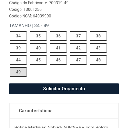
Código do Fabricante: 700319-49
Código: 13001256
Código NCM: 64039990
TAMANHO | 34 - 49
34
35
36
37
38
39
40
41
42
43
44
45
46
47
48
49
Solicitar Orçamento
Características
Botina Marluvas Nobuck 50B26-BP com Velcro