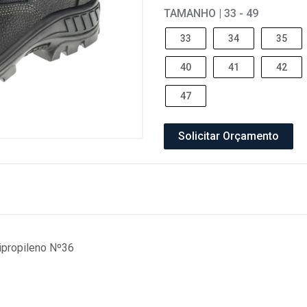
TAMANHO | 33 - 49
33
34
35
40
41
42
47
Solicitar Orçamento
ipropileno Nº36