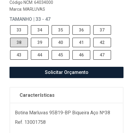
Código NCM: 64034000
Marca:
MARLUVAS
TAMANHO | 33 - 47
33
34
35
36
37
38
39
40
41
42
43
44
45
46
47
Solicitar Orçamento
Características
Botina Marluvas 95B19-BP Biqueira Aço Nº38
Ref. 13001758