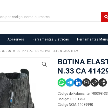
Abrasivos
Ferramentas Elétricas
Ferramentas Manu
DE COURO
BOTINA ELASTICO 95B19 A PRETO N.33 CA 41429
BOTINA ELAS
N.33 CA 4142
Código do Fabricante: 700398-33
Código: 13001753
Código NCM: 64039990