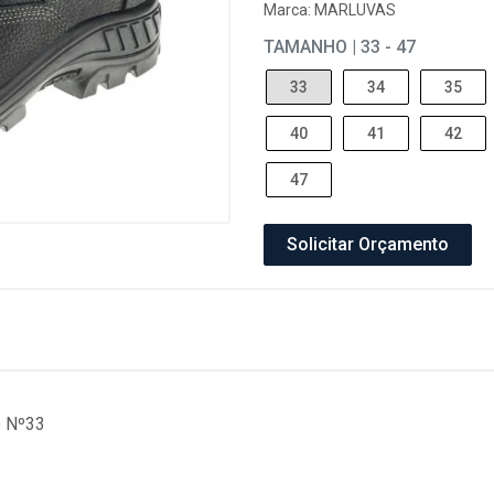
Marca:
MARLUVAS
TAMANHO | 33 - 47
33
34
35
40
41
42
47
Solicitar Orçamento
o Nº33