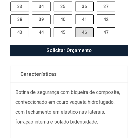
33
34
35
36
37
38
39
40
41
42
43
44
45
46
47
Solicitar Orçamento
Características
Botina de segurança com biqueira de composite,
confeccionado em couro vaqueta hidrofugado,
com fechamento em elástico nas laterais,
forração interna e solado bidensidade.