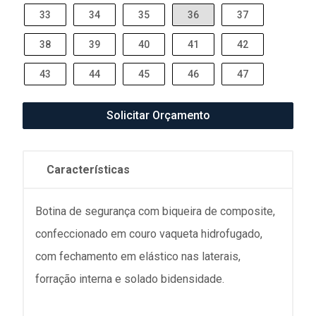
33
34
35
36
37
38
39
40
41
42
43
44
45
46
47
Solicitar Orçamento
Características
Botina de segurança com biqueira de composite,
confeccionado em couro vaqueta hidrofugado,
com fechamento em elástico nas laterais,
forração interna e solado bidensidade.