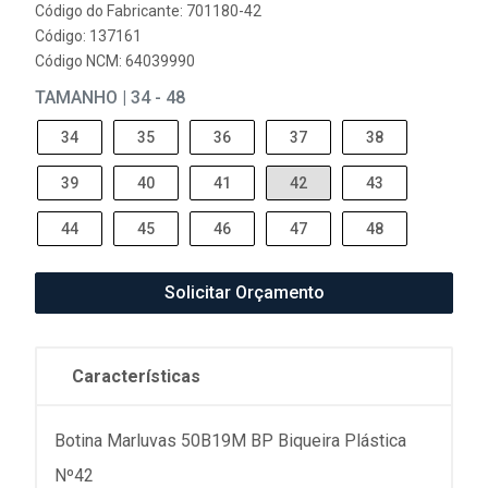
Código do Fabricante: 701180-42
Código: 137161
Código NCM: 64039990
TAMANHO | 34 - 48
34
35
36
37
38
39
40
41
42
43
44
45
46
47
48
Solicitar Orçamento
Características
Botina Marluvas 50B19M BP Biqueira Plástica
Nº42