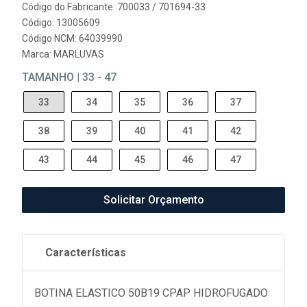
Código do Fabricante: 700033 / 701694-33
Código: 13005609
Código NCM: 64039990
Marca:
MARLUVAS
TAMANHO | 33 - 47
33
34
35
36
37
38
39
40
41
42
43
44
45
46
47
Solicitar Orçamento
Características
BOTINA ELASTICO 50B19 CPAP HIDROFUGADO