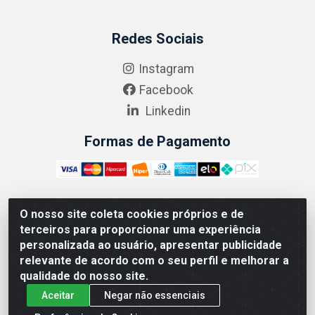
Redes Sociais
Instagram
Facebook
Linkedin
Formas de Pagamento
O nosso site coleta cookies próprios e de
ABRASEG COMÉRCIO ATACADISTA LTDA - CNPJ:
terceiros para proporcionar uma experiência
10.894.768/0001-00 - Avenida Lobo Júnior, 1045 -
personalizada ao usuário, apresentar publicidade
Penha Circular - Rio de Janeiro - RJ - CEP 21020-124
relevante de acordo com o seu perfil e melhorar a
qualidade do nosso site.
Aceitar
Negar não essenciais