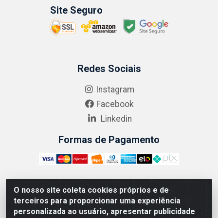
Site Seguro
Redes Sociais
Instagram
Facebook
Linkedin
Formas de Pagamento
O nosso site coleta cookies próprios e de
ABRASEG COMÉRCIO ATACADISTA LTDA - CNPJ:
terceiros para proporcionar uma experiência
10.894.768/0001-00 - Avenida Lobo Júnior, 1045 -
personalizada ao usuário, apresentar publicidade
Penha Circular - Rio de Janeiro - RJ - CEP 21020-124