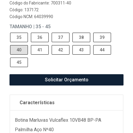
Código do Fabricante: 700311-40
Código: 137172
Código NCM: 64039990
TAMANHO | 35 - 45
35
36
37
38
39
40
41
42
43
44
45
Solicitar Orçamento
Características
Botina Marluvas Vulcaflex 10VB48 BP-PA
Palmilha Aço Nº40