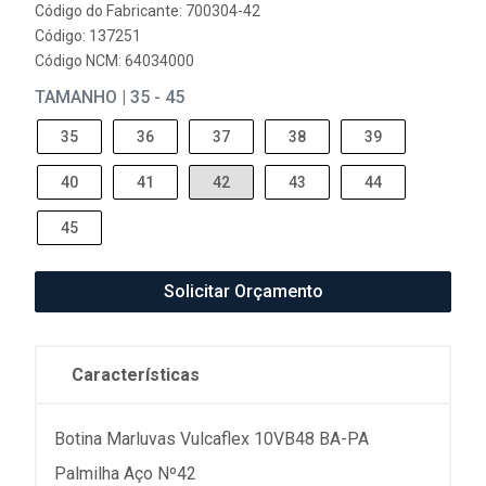
Código do Fabricante: 700304-42
Código: 137251
Código NCM: 64034000
TAMANHO | 35 - 45
35
36
37
38
39
40
41
42
43
44
45
Solicitar Orçamento
Características
Botina Marluvas Vulcaflex 10VB48 BA-PA
Palmilha Aço Nº42