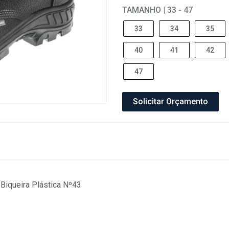
TAMANHO | 33 - 47
33
34
35
40
41
42
47
Solicitar Orçamento
Biqueira Plástica Nº43