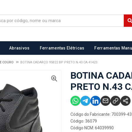
Abrasivos
Ferramentas Elétricas
Ferramentas Manu
DE COURO
BOTINA CADARÇO 95B22 BP PRETO N.43 CA 41423
BOTINA CADA
PRETO N.43 C
Código do Fabricante: 700399-43
Código: 36079
Código NCM: 64039990