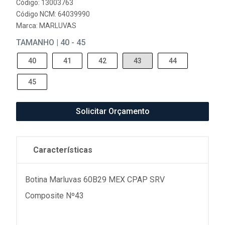
Código: 13003763
Código NCM: 64039990
Marca:
MARLUVAS
TAMANHO | 40 - 45
40
41
42
43
44
45
Solicitar Orçamento
Características
Botina Marluvas 60B29 MEX CPAP SRV
Composite Nº43