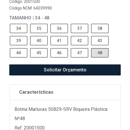
Código: 2001500
Código NCM: 64039990
TAMANHO | 34 - 48
34
35
36
37
38
39
40
41
42
43
44
45
46
47
48
Solicitar Orçamento
Características
Botina Marluvas 50B29-SRV Biqueira Plástica
Nº48
Ref. 20001500