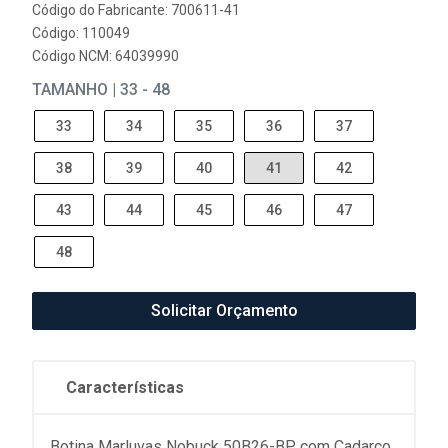
Código do Fabricante: 700611-41
Código: 110049
Código NCM: 64039990
TAMANHO | 33 - 48
33
34
35
36
37
38
39
40
41
42
43
44
45
46
47
48
Solicitar Orçamento
Características
Botina Marluvas Nobuck 50B26-BP com Cadarço