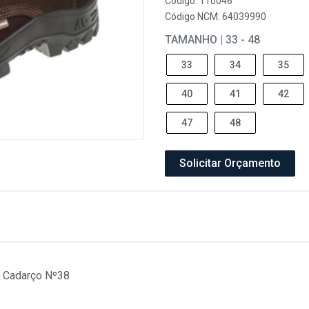
Código: 110046
Código NCM: 64039990
TAMANHO | 33 - 48
33
34
35
40
41
42
47
48
Solicitar Orçamento
 Cadarço Nº38