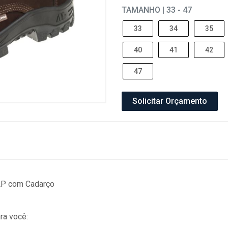
TAMANHO | 33 - 47
33
34
35
40
41
42
47
Solicitar Orçamento
AP com Cadarço
ra você: