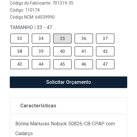
Código do Fabricante: 701319-35
Código: 110174
Código NCM: 64039990
TAMANHO | 33 - 47
33
34
35
36
37
38
39
40
41
42
43
44
45
46
47
Solicitar Orçamento
Características
Botina Marluvas Nobuck 50B26-CB-CPAP com
Cadarço