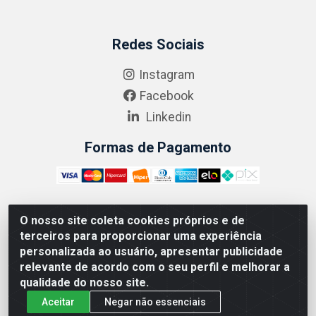
Redes Sociais
Instagram
Facebook
Linkedin
Formas de Pagamento
O nosso site coleta cookies próprios e de
ABRASEG COMÉRCIO ATACADISTA LTDA - CNPJ:
terceiros para proporcionar uma experiência
10.894.768/0001-00 - Avenida Lobo Júnior, 1045 -
personalizada ao usuário, apresentar publicidade
Penha Circular - Rio de Janeiro - RJ - CEP 21020-124
relevante de acordo com o seu perfil e melhorar a
qualidade do nosso site.
Aceitar
Negar não essenciais