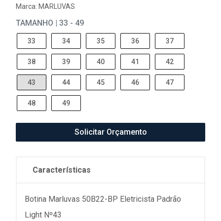
Marca:
MARLUVAS
TAMANHO | 33 - 49
33
34
35
36
37
38
39
40
41
42
43
44
45
46
47
48
49
Solicitar Orçamento
Características
Botina Marluvas 50B22-BP Eletricista Padrão
Light Nº43