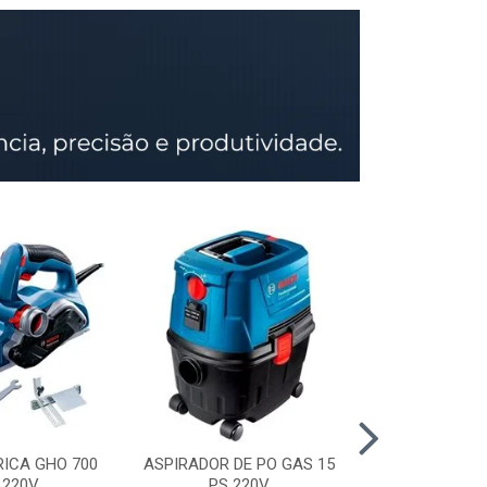
RICA GHO 700
ASPIRADOR DE PO GAS 15
SERRA CIRCU
 220V
PS 220V
GKS 150 STD