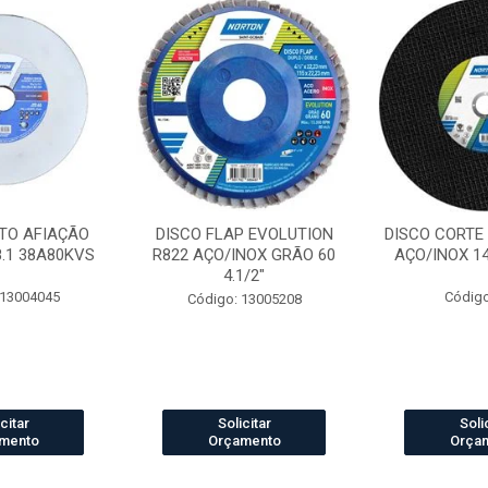
TO AFIAÇÃO
DISCO FLAP EVOLUTION
DISCO CORTE
8.1 38A80KVS
R822 AÇO/INOX GRÃO 60
AÇO/INOX 14 
4.1/2"
 13004045
Código
Código: 13005208
citar
Solicitar
Soli
mento
Orçamento
Orça