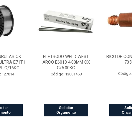
UBULAR OK
ELETRODO WELD WEST
BICO DE CO
ULTRA E71T1
ARCO E6013 4.00MM CX
705
RL C/16KG
C/5.00KG
Código:
: 127014
Código: 13001468
citar
Solicitar
Soli
mento
Orçamento
Orça