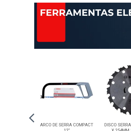
AP STANDARD
ARCO DE SERRA COMPACT
DISCO SERRA
RÃO 120 115MM
12"
X 254MM 