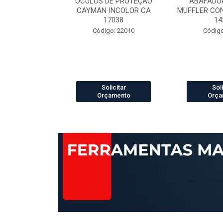
ELCRO 70B29
OCULOS DE PROTEÇÃO
ABAFADOR
P PRETO N.42
CAYMAN INCOLOR CA
MUFFLER CO
42421
17038
14
 13003888
Código: 22010
Código
icitar
Solicitar
Soli
amento
Orçamento
Orça