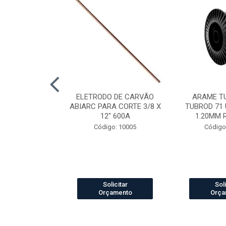
LDA MIG/MAG
ELETRODO DE CARVÃO
ARAME T
CH 360 3.0MT
ABIARC PARA CORTE 3/8 X
TUBROD 71 
12" 600A
1.20MM 
o: 84012
Código: 10005
Código
icitar
Solicitar
Soli
amento
Orçamento
Orça