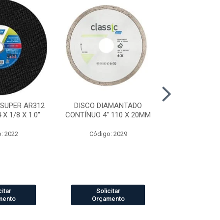
 SUPER AR312
DISCO DIAMANTADO
DISCO DI
X 1/8 X 1.0"
CONTÍNUO 4" 110 X 20MM
SEGMENTADO
20
: 2022
Código: 2029
Código
citar
Solicitar
Solic
mento
Orçamento
Orçam