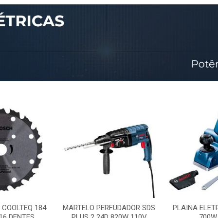
 COOLTEQ 184
MARTELO PERFUDADOR SDS
PLAINA ELET
16 DENTES
PLUS 2 24D 820W 110V
700W