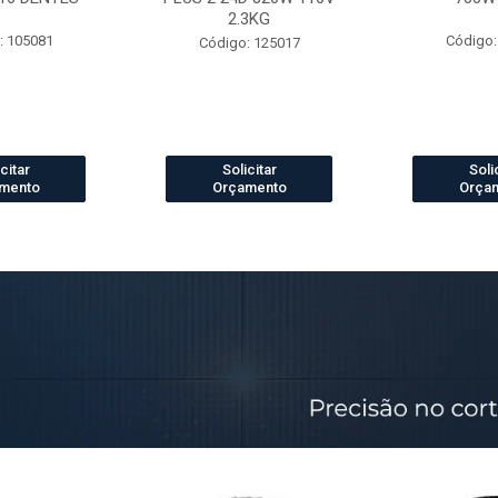
2.3KG
: 105081
Código:
Código: 125017
citar
Solicitar
Soli
mento
Orçamento
Orça