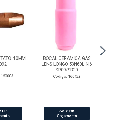
NTATO 4.0MM
BOCAL CERÂMICA GAS
CAPUZ SOLD
092
LENS LONGO 53N60L N.6
TIPO ARABE
SR09/SR20
 160003
Código:
Código: 160123
citar
Solicitar
Solic
mento
Orçamento
Orçam