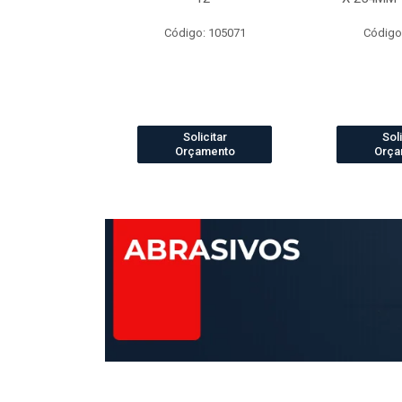
o: 4073
Código: 105071
Código
icitar
Solicitar
Soli
amento
Orçamento
Orça