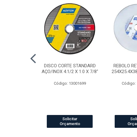
AP STANDARD
DISCO CORTE STANDARD
REBOLO RE
RÃO 40 7"
AÇO/INOX 4.1/2 X 1.0 X 7/8"
254X25.4X3
o: 4041
Código: 13001699
Código:
icitar
Solicitar
Soli
amento
Orçamento
Orça