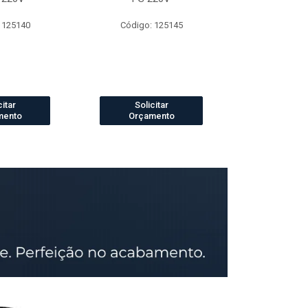
 125140
Código: 125145
Código:
citar
Solicitar
Solic
mento
Orçamento
Orçam