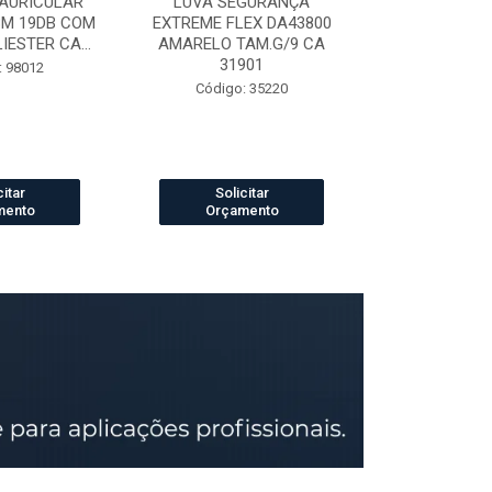
AURICULAR
LUVA SEGURANÇA
LUVA DE VAQ
3M 19DB COM
EXTREME FLEX DA43800
PETROLEIRA 
ESTER CA...
AMARELO TAM.G/9 CA
164
31901
: 98012
Código:
Código: 35220
citar
Solicitar
Solic
mento
Orçamento
Orçam