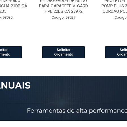
 DE RUIDO
KIT ABAFADOR DE RUIDO
PROTETOR 
NCHA 21DB CA
PARA CAPACETE V-GARD
POMP PLUS 
235
HPE 22DB CA 27972
CORDAO POLI
: 98035
Código: 98027
Código
citar
Solicitar
Soli
mento
Orçamento
Orça