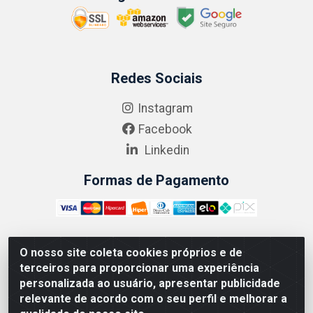
Redes Sociais
Instagram
Facebook
Linkedin
Formas de Pagamento
O nosso site coleta cookies próprios e de
ABRASEG COMÉRCIO ATACADISTA LTDA - CNPJ:
terceiros para proporcionar uma experiência
10.894.768/0001-00 - Avenida Lobo Júnior, 1045 -
personalizada ao usuário, apresentar publicidade
Penha Circular - Rio de Janeiro - RJ - CEP 21020-124
relevante de acordo com o seu perfil e melhorar a