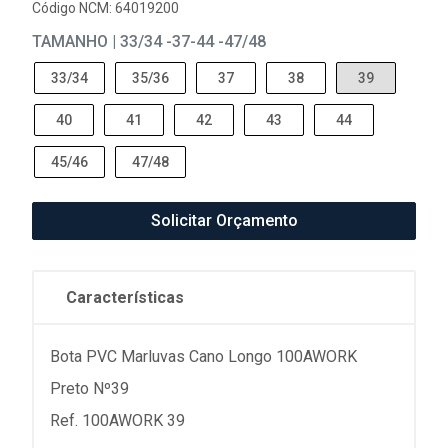
Código NCM: 64019200
TAMANHO | 33/34 -37-44 -47/48
33/34
35/36
37
38
39
40
41
42
43
44
45/46
47/48
Solicitar Orçamento
Características
Bota PVC Marluvas Cano Longo 100AWORK
Preto Nº39
Ref. 100AWORK 39