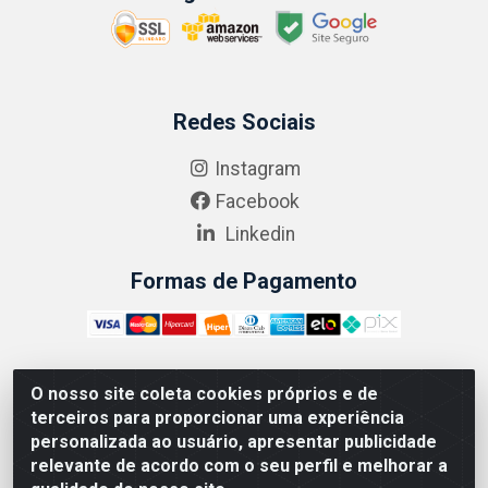
Redes Sociais
Instagram
Facebook
Linkedin
Formas de Pagamento
O nosso site coleta cookies próprios e de
ABRASEG COMÉRCIO ATACADISTA LTDA - CNPJ:
terceiros para proporcionar uma experiência
10.894.768/0001-00 - Avenida Lobo Júnior, 1045 -
personalizada ao usuário, apresentar publicidade
Penha Circular - Rio de Janeiro - RJ - CEP 21020-124
relevante de acordo com o seu perfil e melhorar a