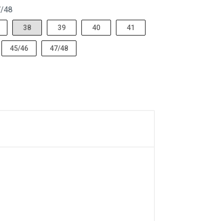
7/48
38
39
40
41
45/46
47/48