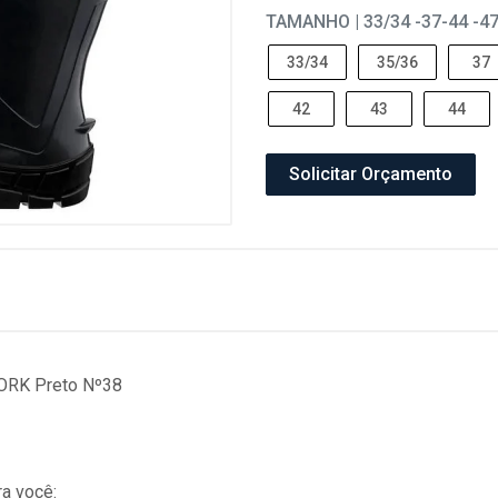
TAMANHO | 33/34 -37-44 -4
33/34
35/36
37
42
43
44
Solicitar Orçamento
ORK Preto Nº38
a você: