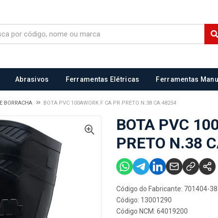
Abrasivos
Ferramentas Elétricas
Ferramentas Manu
DE BORRACHA
BOTA PVC 100AWORK F CA PR PRETO N.38 CA 48254
BOTA PVC 10
PRETO N.38 C
Código do Fabricante: 701404-38
Código: 13001290
Código NCM: 64019200