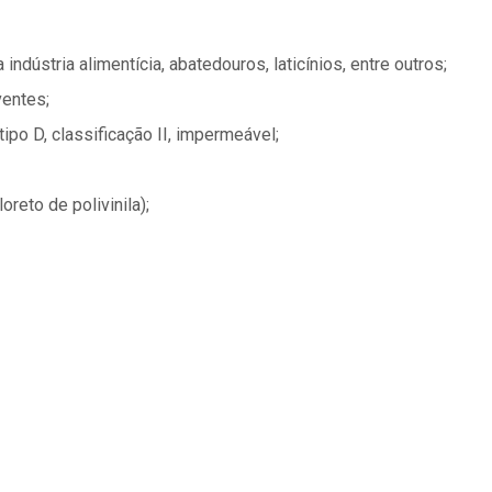
indústria alimentícia, abatedouros, laticínios, entre outros;
ventes;
tipo D, classificação II, impermeável;
reto de polivinila);