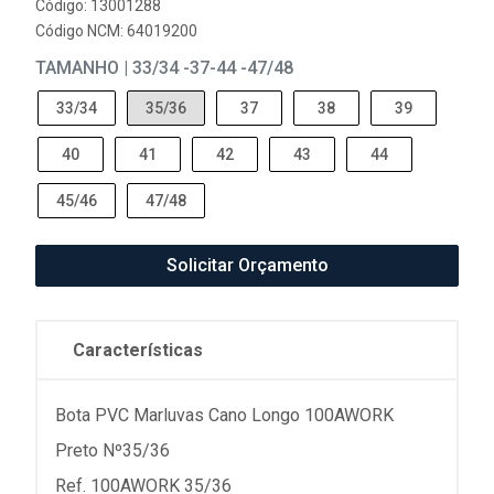
Código: 13001288
Código NCM: 64019200
TAMANHO | 33/34 -37-44 -47/48
33/34
35/36
37
38
39
40
41
42
43
44
45/46
47/48
Solicitar Orçamento
Características
Bota PVC Marluvas Cano Longo 100AWORK
Preto Nº35/36
Ref. 100AWORK 35/36