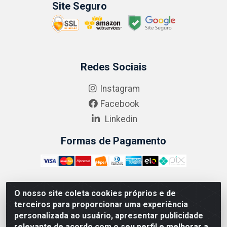
Site Seguro
Redes Sociais
Instagram
Facebook
Linkedin
Formas de Pagamento
O nosso site coleta cookies próprios e de
ABRASEG COMÉRCIO ATACADISTA LTDA - CNPJ:
terceiros para proporcionar uma experiência
10.894.768/0001-00 - Avenida Lobo Júnior, 1045 -
personalizada ao usuário, apresentar publicidade
Penha Circular - Rio de Janeiro - RJ - CEP 21020-124
relevante de acordo com o seu perfil e melhorar a