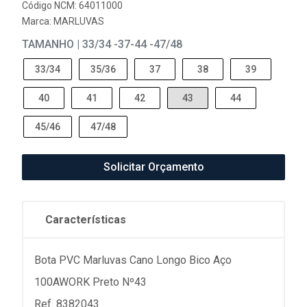
Código NCM: 64011000
Marca:
MARLUVAS
TAMANHO | 33/34 -37-44 -47/48
33/34
35/36
37
38
39
40
41
42
43
44
45/46
47/48
Solicitar Orçamento
Características
Bota PVC Marluvas Cano Longo Bico Aço
100AWORK Preto Nº43
Ref. 8382043