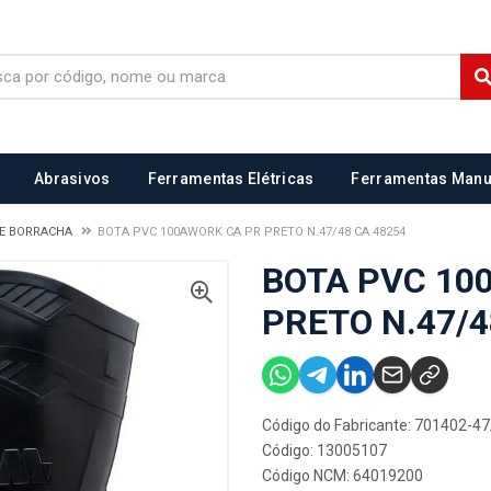
Abrasivos
Ferramentas Elétricas
Ferramentas Manu
DE BORRACHA
BOTA PVC 100AWORK CA PR PRETO N.47/48 CA 48254
BOTA PVC 10
PRETO N.47/4
Código do Fabricante: 701402-4
Código: 13005107
Código NCM: 64019200