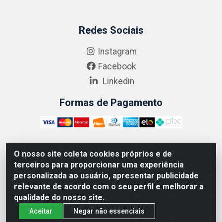
Redes Sociais
Instagram
Facebook
Linkedin
Formas de Pagamento
O nosso site coleta cookies próprios e de
ABRASEG COMÉRCIO ATACADISTA LTDA - CNPJ:
terceiros para proporcionar uma experiência
10.894.768/0001-00 - Avenida Lobo Júnior, 1045 -
personalizada ao usuário, apresentar publicidade
Penha Circular - Rio de Janeiro - RJ - CEP 21020-124
relevante de acordo com o seu perfil e melhorar a
qualidade do nosso site.
Aceitar
Negar não essenciais