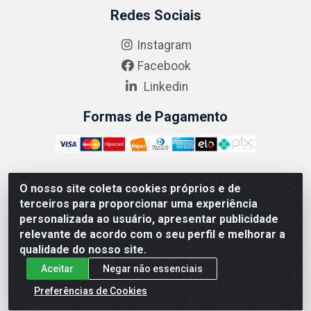
Redes Sociais
Instagram
Facebook
Linkedin
Formas de Pagamento
O nosso site coleta cookies próprios e de
ABRASEG COMÉRCIO ATACADISTA LTDA - CNPJ:
terceiros para proporcionar uma experiência
10.894.768/0001-00 - Avenida Lobo Júnior, 1045 -
personalizada ao usuário, apresentar publicidade
Penha Circular - Rio de Janeiro - RJ - CEP 21020-124
relevante de acordo com o seu perfil e melhorar a
qualidade do nosso site.
Aceitar
Negar não essenciais
Preferências de Cookies