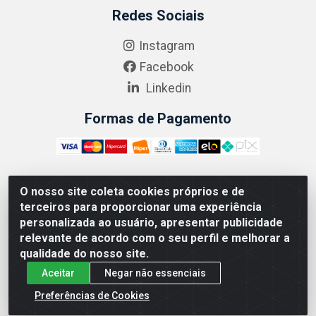
Redes Sociais
Instagram
Facebook
Linkedin
Formas de Pagamento
O nosso site coleta cookies próprios e de
ABRASEG COMÉRCIO ATACADISTA LTDA - CNPJ:
terceiros para proporcionar uma experiência
10.894.768/0001-00 - Avenida Lobo Júnior, 1045 -
personalizada ao usuário, apresentar publicidade
Penha Circular - Rio de Janeiro - RJ - CEP 21020-124
relevante de acordo com o seu perfil e melhorar a
qualidade do nosso site.
Aceitar
Negar não essenciais
Preferências de Cookies