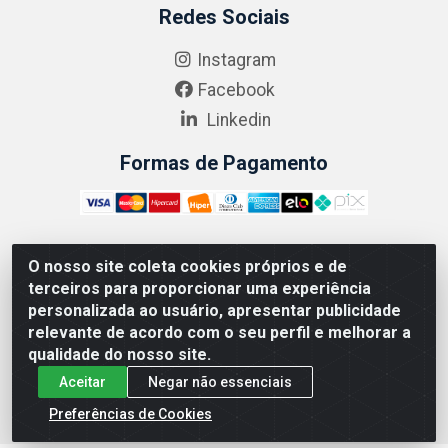
Redes Sociais
Instagram
Facebook
Linkedin
Formas de Pagamento
O nosso site coleta cookies próprios e de
ABRASEG COMÉRCIO ATACADISTA LTDA - CNPJ:
terceiros para proporcionar uma experiência
10.894.768/0001-00 - Avenida Lobo Júnior, 1045 -
personalizada ao usuário, apresentar publicidade
Penha Circular - Rio de Janeiro - RJ - CEP 21020-124
relevante de acordo com o seu perfil e melhorar a
qualidade do nosso site.
Aceitar
Negar não essenciais
Preferências de Cookies