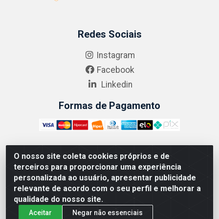
Redes Sociais
Instagram
Facebook
Linkedin
Formas de Pagamento
O nosso site coleta cookies próprios e de
ABRASEG COMÉRCIO ATACADISTA LTDA - CNPJ:
terceiros para proporcionar uma experiência
10.894.768/0001-00 - Avenida Lobo Júnior, 1045 -
personalizada ao usuário, apresentar publicidade
Penha Circular - Rio de Janeiro - RJ - CEP 21020-124
relevante de acordo com o seu perfil e melhorar a
qualidade do nosso site.
Aceitar
Negar não essenciais