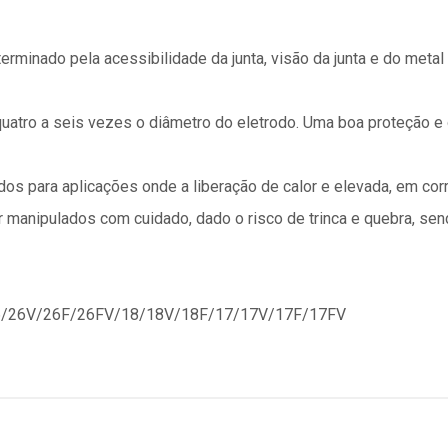
erminado pela acessibilidade da junta, visão da junta e do meta
quatro a seis vezes o diâmetro do eletrodo. Uma boa proteção e 
s para aplicações onde a liberação de calor e elevada, em cor
 manipulados com cuidado, dado o risco de trinca e quebra, sen
 26/26V/26F/26FV/18/18V/18F/17/17V/17F/17FV