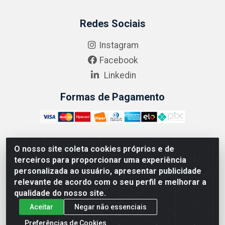
Redes Sociais
Instagram
Facebook
Linkedin
Formas de Pagamento
O nosso site coleta cookies próprios e de
ABRASEG COMÉRCIO ATACADISTA LTDA - CNPJ:
terceiros para proporcionar uma experiência
10.894.768/0001-00 - Avenida Lobo Júnior, 1045 -
personalizada ao usuário, apresentar publicidade
Penha Circular - Rio de Janeiro - RJ - CEP 21020-124
relevante de acordo com o seu perfil e melhorar a
qualidade do nosso site.
Aceitar
Negar não essenciais
Preferências de Cookies