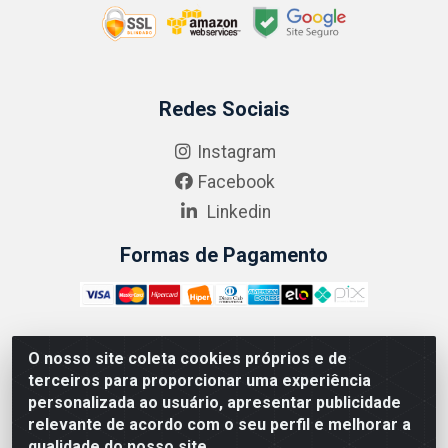
Redes Sociais
Instagram
Facebook
Linkedin
Formas de Pagamento
O nosso site coleta cookies próprios e de
ABRASEG COMÉRCIO ATACADISTA LTDA - CNPJ:
terceiros para proporcionar uma experiência
10.894.768/0001-00 - Avenida Lobo Júnior, 1045 -
personalizada ao usuário, apresentar publicidade
Penha Circular - Rio de Janeiro - RJ - CEP 21020-124
relevante de acordo com o seu perfil e melhorar a
qualidade do nosso site.