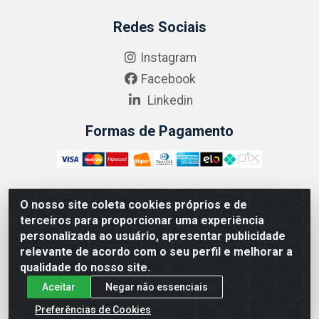
Redes Sociais
Instagram
Facebook
Linkedin
Formas de Pagamento
O nosso site coleta cookies próprios e de
ABRASEG COMÉRCIO ATACADISTA LTDA - CNPJ:
terceiros para proporcionar uma experiência
10.894.768/0001-00 - Avenida Lobo Júnior, 1045 -
personalizada ao usuário, apresentar publicidade
Penha Circular - Rio de Janeiro - RJ - CEP 21020-124
relevante de acordo com o seu perfil e melhorar a
qualidade do nosso site.
Aceitar
Negar não essenciais
Preferências de Cookies