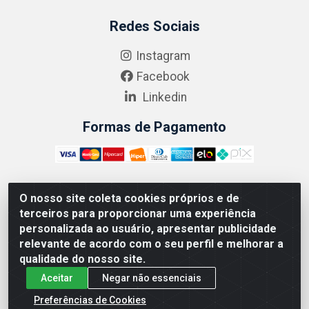
Redes Sociais
Instagram
Facebook
Linkedin
Formas de Pagamento
O nosso site coleta cookies próprios e de
ABRASEG COMÉRCIO ATACADISTA LTDA - CNPJ:
terceiros para proporcionar uma experiência
10.894.768/0001-00 - Avenida Lobo Júnior, 1045 -
personalizada ao usuário, apresentar publicidade
Penha Circular - Rio de Janeiro - RJ - CEP 21020-124
relevante de acordo com o seu perfil e melhorar a
qualidade do nosso site.
Aceitar
Negar não essenciais
Preferências de Cookies