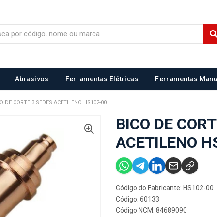
Abrasivos
Ferramentas Elétricas
Ferramentas Manu
O DE CORTE 3 SEDES ACETILENO HS102-00
BICO DE CORT
ACETILENO H
Código do Fabricante: HS102-00
Código: 60133
Código NCM: 84689090