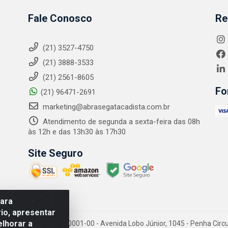
Fale Conosco
Re
(21) 3527-4750
(21) 3888-3533
(21) 2561-8605
Fo
(21) 96471-2691
marketing@abrasegatacadista.com.br
Atendimento de segunda a sexta-feira das 08h
às 12h e das 13h30 às 17h30
Site Seguro
para
io, apresentar
elhorar a
PJ: 10.894.768/0001-00 - Avenida Lobo Júnior, 1045 - Penha Circular