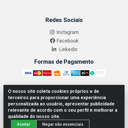
Redes Sociais
Instagram
Facebook
Linkedin
Formas de Pagamento
O nosso site coleta cookies próprios e de
ABRASEG COMÉRCIO ATACADISTA LTDA - CNPJ:
terceiros para proporcionar uma experiência
10.894.768/0001-00 - Avenida Lobo Júnior, 1045 -
personalizada ao usuário, apresentar publicidade
Penha Circular - Rio de Janeiro - RJ - CEP 21020-124
relevante de acordo com o seu perfil e melhorar a
qualidade do nosso site.
Aceitar
Negar não essenciais