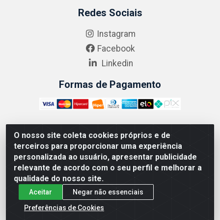
Redes Sociais
Instagram
Facebook
Linkedin
Formas de Pagamento
O nosso site coleta cookies próprios e de
ABRASEG COMÉRCIO ATACADISTA LTDA - CNPJ:
terceiros para proporcionar uma experiência
10.894.768/0001-00 - Avenida Lobo Júnior, 1045 -
personalizada ao usuário, apresentar publicidade
Penha Circular - Rio de Janeiro - RJ - CEP 21020-124
relevante de acordo com o seu perfil e melhorar a
qualidade do nosso site.
Aceitar
Negar não essenciais
Preferências de Cookies