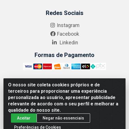
Redes Sociais
Instagram
Facebook
Linkedin
Formas de Pagamento
O nosso site coleta cookies próprios e de
ABRASEG COMÉRCIO ATACADISTA LTDA - CNPJ:
terceiros para proporcionar uma experiência
10.894.768/0001-00 - Avenida Lobo Júnior, 1045 -
personalizada ao usuário, apresentar publicidade
Penha Circular - Rio de Janeiro - RJ - CEP 21020-124
relevante de acordo com o seu perfil e melhorar a
qualidade do nosso site.
Aceitar
Negar não essenciais
Preferências de Cookies