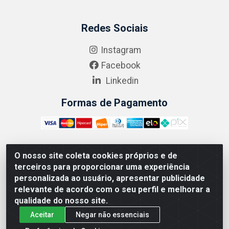
Redes Sociais
Instagram
Facebook
Linkedin
Formas de Pagamento
O nosso site coleta cookies próprios e de
ABRASEG COMÉRCIO ATACADISTA LTDA - CNPJ:
terceiros para proporcionar uma experiência
10.894.768/0001-00 - Avenida Lobo Júnior, 1045 -
personalizada ao usuário, apresentar publicidade
Penha Circular - Rio de Janeiro - RJ - CEP 21020-124
relevante de acordo com o seu perfil e melhorar a
qualidade do nosso site.
Aceitar
Negar não essenciais