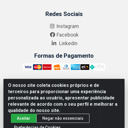
Redes Sociais
Instagram
Facebook
Linkedin
Formas de Pagamento
O nosso site coleta cookies próprios e de
ABRASEG COMÉRCIO ATACADISTA LTDA - CNPJ:
terceiros para proporcionar uma experiência
10.894.768/0001-00 - Avenida Lobo Júnior, 1045 -
personalizada ao usuário, apresentar publicidade
Penha Circular - Rio de Janeiro - RJ - CEP 21020-124
relevante de acordo com o seu perfil e melhorar a
qualidade do nosso site.
Aceitar
Negar não essenciais
Preferências de Cookies