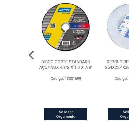
AP STANDARD
DISCO CORTE STANDARD
REBOLO RE
RÃO 40 7"
AÇO/INOX 4.1/2 X 1.0 X 7/8"
254X25.4X3
o: 4041
Código: 13001699
Código:
icitar
Solicitar
Soli
amento
Orçamento
Orça