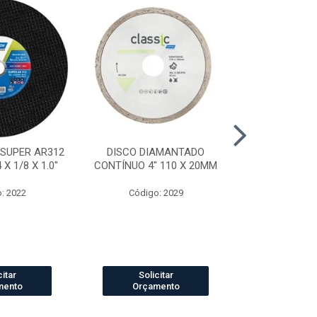
 SUPER AR312
DISCO DIAMANTADO
DISCO DI
X 1/8 X 1.0"
CONTÍNUO 4" 110 X 20MM
SEGMENTADO
20
: 2022
Código: 2029
Código
citar
Solicitar
Solic
mento
Orçamento
Orçam