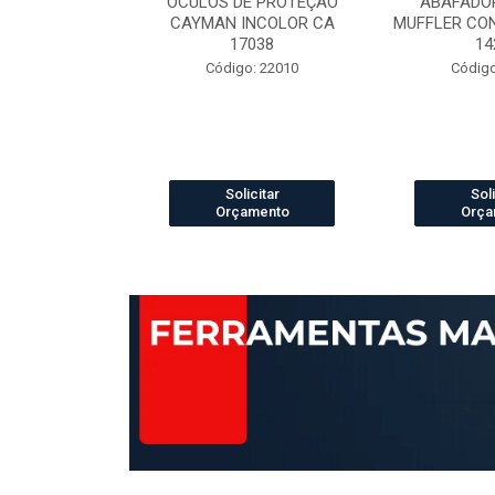
ELCRO 70B29
OCULOS DE PROTEÇÃO
ABAFADOR
P PRETO N.42
CAYMAN INCOLOR CA
MUFFLER CO
42421
17038
14
 13003888
Código: 22010
Código
icitar
Solicitar
Soli
amento
Orçamento
Orça