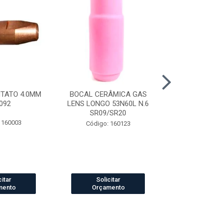
NTATO 4.0MM
BOCAL CERÂMICA GAS
CAPUZ SOLD
092
LENS LONGO 53N60L N.6
TIPO ARABE
SR09/SR20
 160003
Código:
Código: 160123
citar
Solicitar
Solic
mento
Orçamento
Orçam