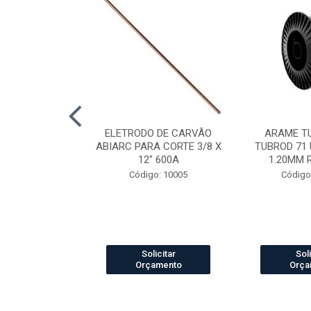
LDA MIG/MAG
ELETRODO DE CARVÃO
ARAME T
CH 360 3.0MT
ABIARC PARA CORTE 3/8 X
TUBROD 71 
12" 600A
1.20MM 
o: 84012
Código: 10005
Código
icitar
Solicitar
Soli
amento
Orçamento
Orça