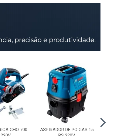
RICA GHO 700
ASPIRADOR DE PO GAS 15
SERRA CIRCU
 220V
PS 220V
GKS 150 STD