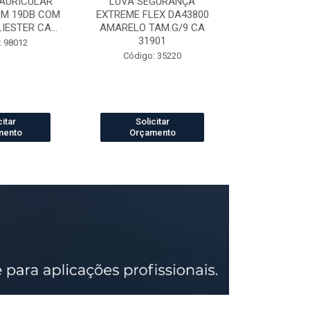
AURICULAR
LUVA SEGURANÇA
LUVA DE VAQ
3M 19DB COM
EXTREME FLEX DA43800
PETROLEIRA 
ESTER CA...
AMARELO TAM.G/9 CA
164
31901
: 98012
Código:
Código: 35220
citar
Solicitar
Solic
mento
Orçamento
Orçam