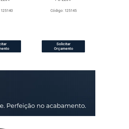
 125140
Código: 125145
Código:
citar
Solicitar
Solic
mento
Orçamento
Orçam