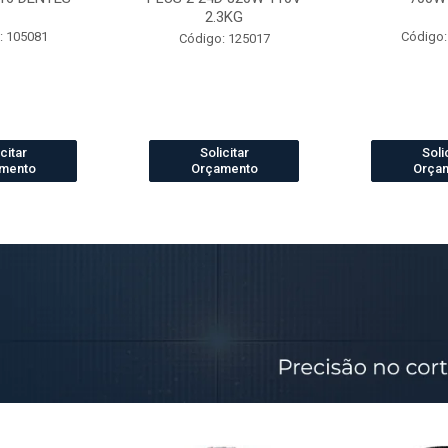
2.3KG
: 105081
Código:
Código: 125017
citar
Solicitar
Soli
mento
Orçamento
Orça