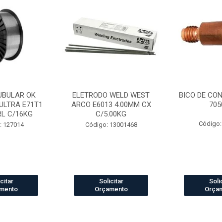
UBULAR OK
ELETRODO WELD WEST
BICO DE CO
ULTRA E71T1
ARCO E6013 4.00MM CX
705
RL C/16KG
C/5.00KG
Código:
: 127014
Código: 13001468
citar
Solicitar
Soli
mento
Orçamento
Orça