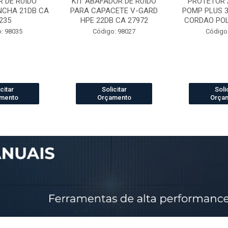
 DE RUIDO
KIT ABAFADOR DE RUIDO
PROTETOR 
NCHA 21DB CA
PARA CAPACETE V-GARD
POMP PLUS 
235
HPE 22DB CA 27972
CORDAO POLI
: 98035
Código: 98027
Código
citar
Solicitar
Soli
mento
Orçamento
Orça