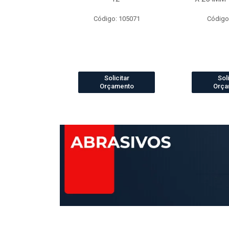
o: 4073
Código: 105071
Código
icitar
Solicitar
Soli
amento
Orçamento
Orça