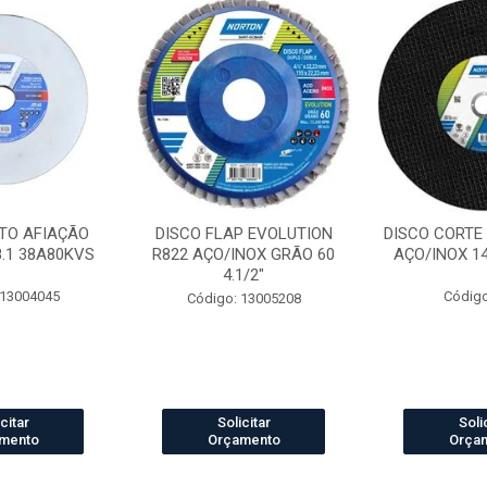
TO AFIAÇÃO
DISCO FLAP EVOLUTION
DISCO CORTE
8.1 38A80KVS
R822 AÇO/INOX GRÃO 60
AÇO/INOX 14 
4.1/2"
 13004045
Código
Código: 13005208
citar
Solicitar
Soli
mento
Orçamento
Orça