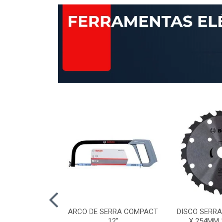
AP STANDARD
ARCO DE SERRA COMPACT
DISCO SERRA
RÃO 120 115MM
12"
X 254MM 