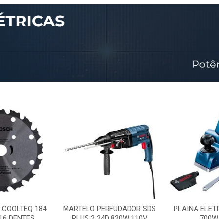
 COOLTEQ 184
MARTELO PERFUDADOR SDS
PLAINA ELET
16 DENTES
PLUS 2 24D 820W 110V
700W