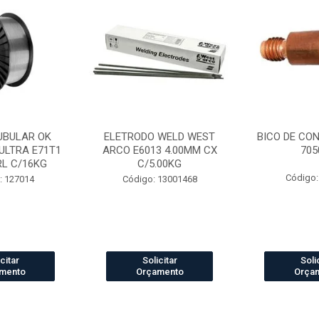
UBULAR OK
ELETRODO WELD WEST
BICO DE CO
ULTRA E71T1
ARCO E6013 4.00MM CX
705
RL C/16KG
C/5.00KG
Código:
: 127014
Código: 13001468
citar
Solicitar
Soli
mento
Orçamento
Orça