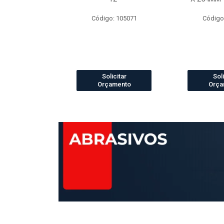
o: 4073
Código: 105071
Código
icitar
Solicitar
Soli
amento
Orçamento
Orça