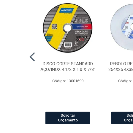
AP STANDARD
DISCO CORTE STANDARD
REBOLO RE
RÃO 40 7"
AÇO/INOX 4.1/2 X 1.0 X 7/8"
254X25.4X3
o: 4041
Código: 13001699
Código:
icitar
Solicitar
Soli
amento
Orçamento
Orça