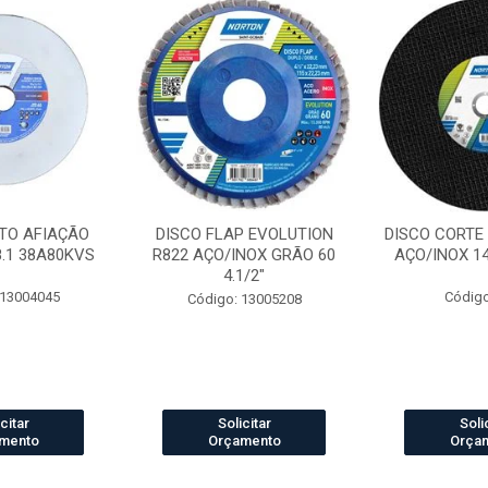
TO AFIAÇÃO
DISCO FLAP EVOLUTION
DISCO CORTE
8.1 38A80KVS
R822 AÇO/INOX GRÃO 60
AÇO/INOX 14 
4.1/2"
 13004045
Código
Código: 13005208
citar
Solicitar
Soli
mento
Orçamento
Orça