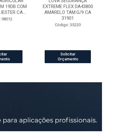
AURICULAR
LUVA SEGURANÇA
LUVA DE VAQ
3M 19DB COM
EXTREME FLEX DA43800
PETROLEIRA 
ESTER CA...
AMARELO TAM.G/9 CA
164
31901
: 98012
Código:
Código: 35220
citar
Solicitar
Solic
mento
Orçamento
Orçam