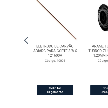
LDA MIG/MAG
ELETRODO DE CARVÃO
ARAME T
CH 360 3.0MT
ABIARC PARA CORTE 3/8 X
TUBROD 71 
12" 600A
1.20MM 
o: 84012
Código: 10005
Código
icitar
Solicitar
Soli
amento
Orçamento
Orça