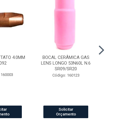
NTATO 4.0MM
BOCAL CERÂMICA GAS
CAPUZ SOLD
092
LENS LONGO 53N60L N.6
TIPO ARABE
SR09/SR20
 160003
Código:
Código: 160123
citar
Solicitar
Solic
mento
Orçamento
Orçam