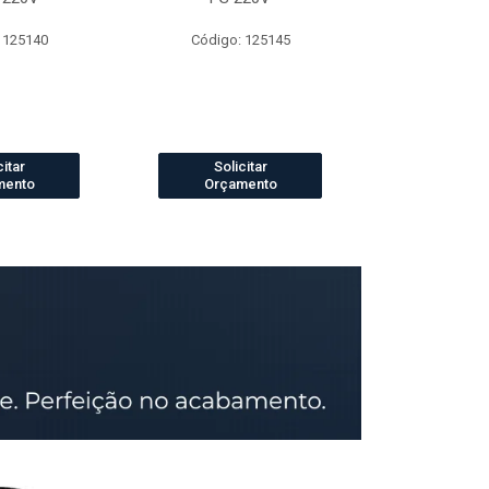
 125140
Código: 125145
Código:
citar
Solicitar
Solic
mento
Orçamento
Orçam