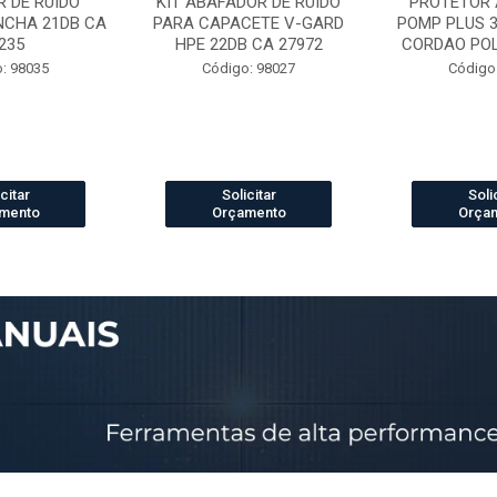
 DE RUIDO
KIT ABAFADOR DE RUIDO
PROTETOR 
NCHA 21DB CA
PARA CAPACETE V-GARD
POMP PLUS 
235
HPE 22DB CA 27972
CORDAO POLI
: 98035
Código: 98027
Código
citar
Solicitar
Soli
mento
Orçamento
Orça