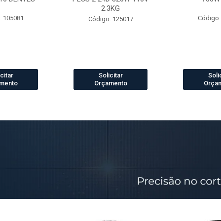
2.3KG
: 105081
Código:
Código: 125017
citar
Solicitar
Soli
mento
Orçamento
Orça