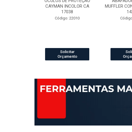
ELCRO 70B29
OCULOS DE PROTEÇÃO
ABAFADOR
P PRETO N.42
CAYMAN INCOLOR CA
MUFFLER CO
42421
17038
14
 13003888
Código: 22010
Código
icitar
Solicitar
Soli
amento
Orçamento
Orça