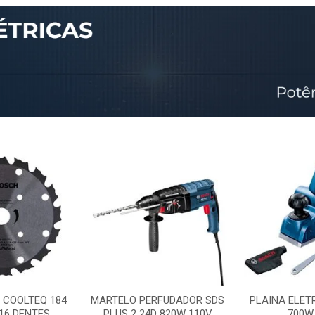
 COOLTEQ 184
MARTELO PERFUDADOR SDS
PLAINA ELET
16 DENTES
PLUS 2 24D 820W 110V
700W