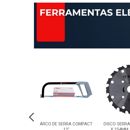
AP STANDARD
ARCO DE SERRA COMPACT
DISCO SERRA
RÃO 120 115MM
12"
X 254MM 