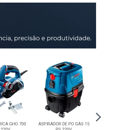
RICA GHO 700
ASPIRADOR DE PO GAS 15
SERRA CIRCU
 220V
PS 220V
GKS 150 STD