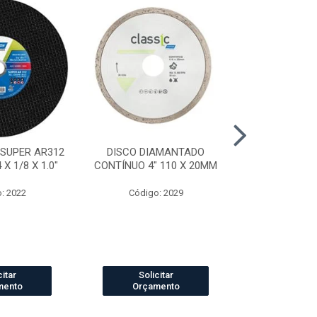
 SUPER AR312
DISCO DIAMANTADO
DISCO DI
X 1/8 X 1.0"
CONTÍNUO 4" 110 X 20MM
SEGMENTADO
20
: 2022
Código: 2029
Código
citar
Solicitar
Solic
mento
Orçamento
Orçam